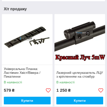
Хіт продажу
Універсальна Планка:
Ластівчин Хвіст/Вівера /
Лазерний целеуказатель ЛЦУ
Пикатинни
з кріпленням на стовбур
В наявності
В наявності
579
1 250
₴
₴
Купити
Купити