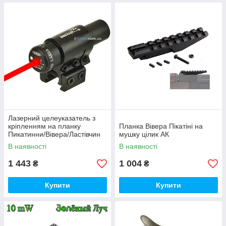
Лазерний целеуказатель з
кріпленням на планку
Планка Вівера Пікатіні на
Пикатинни/Вівера/Ластівчин
мушку цілик АК
Хвіст
В наявності
В наявності
1 443
1 004
₴
₴
Купити
Купити