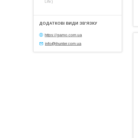
Life:)
https://gamo.com.ua
info@ihunter.com.ua