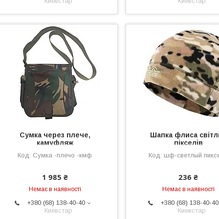
Киевстар
Киевстар
Сумка через плече,
Шапка флиса світл
камуфляж
пікселів
Сумка -плечо -кмф
шф-светлый пикс
1 985 ₴
236 ₴
Немає в наявності
Немає в наявності
+380 (68) 138-40-40
+380 (68) 138-40-40
Киевстар
Киевстар