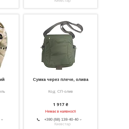
Киевстар
ий
Сумка через плече, олива
ель
СП-олив
1 917 ₴
Немає в наявності
+380 (68) 138-40-40
Киевстар