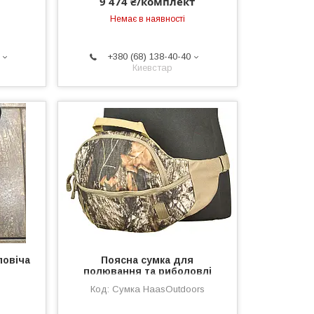
9 474 ₴/комплект
Немає в наявності
+380 (68) 138-40-40
Киевстар
ловіча
Поясна сумка для
полювання та риболовлі
Haas Outdoors
Сумка HaasOutdoors