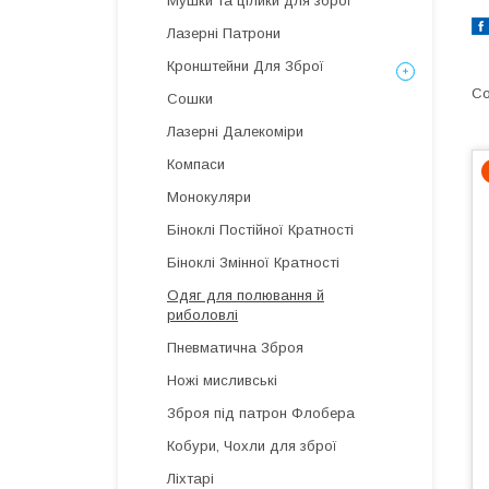
Мушки та цілики для зброї
Лазерні Патрони
Кронштейни Для Зброї
Сошки
Лазерні Далекоміри
Компаси
Монокуляри
Біноклі Постійної Кратності
Біноклі Змінної Кратності
Одяг для полювання й
риболовлі
Пневматична Зброя
Ножі мисливські
Зброя під патрон Флобера
Кобури, Чохли для зброї
Ліхтарі