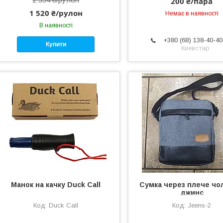
200 ₴/пара
1 520 ₴/рулон
Немає в наявності
В наявності
+380 (68) 138-40-40
Купити
Киевстар
Манок на качку Duck Call
Сумка через плече чо
джинс
Duck Call
Jeens-2