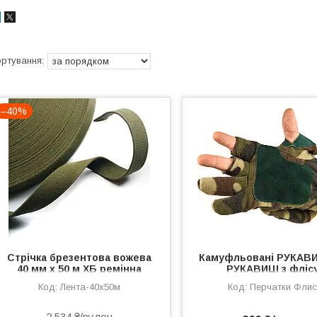
–40%
Стрічка брезентова вожева
Камуфльовані РУКАВИ
40 мм х 50 м ХБ ремінна
РУКАВИЦІ з фліс
Лента-40x50м
Перчатки Фли
2 534 ₴/рулон