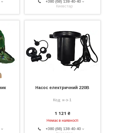
+380 (68) 138-40-40
Киевстар
ник
Насос електричний 220В
н-э-1
1 121 ₴
Немає в наявності
+380 (68) 138-40-40