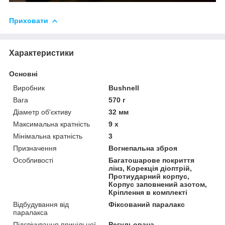
Приховати
Характеристики
Основні
Виробник
Bushnell
Вага
570 г
Діаметр об'єктиву
32 мм
Максимальна кратність
9 х
Мінімальна кратність
3
Призначення
Вогнепальна зброя
Особливості
Багатошарове покриття
лінз, Корекція діоптрій,
Протиударний корпус,
Корпус заповнений азотом,
Кріплення в комплекті
Відбудування від
Фіксований паралакс
паралакса
Підсвічування прицільної
Регульована