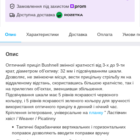
Замовлення під захистом
Доступна доставка
Опис
Характеристики
Доставка
Оплата
Умови п
Опис
Оптичний приціл Bushnell змінної кратності від 3-х до 9-ти
крат, діаметром об'єктиву: 32 мм і підсвічуванням шкали.
Дозволяє, не змінюючи місця, вести прицільну стрільбу як на
віддаленому відстань, скориставшись більшою кратністю, так і
на прилеглих об'єктах, зменшивши збільшення.
Підсвічування шкали має 5 рівнів яскравості червоного
кольору, і 5 рівнів яскравості зеленого кольору для зручності
використання оптичного прицілу в денний і нічний час.
Кріплення інтегроване, універсальне на
планку
" Ластівчин
хвіст / Weaver / Picatinny
Тактичні барабанчики вертикальних і горизонтальних
поправок дозволяють вводити поправки вручну