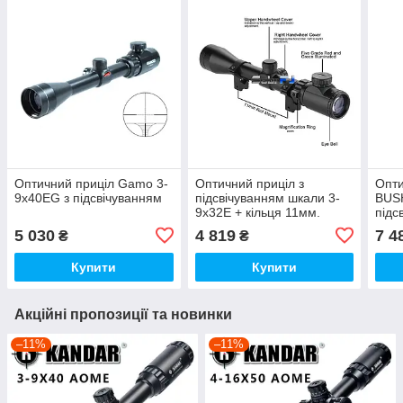
Оптичний приціл Gamo 3-
Оптичний приціл з
Опти
9x40EG з підсвічуванням
підсвічуванням шкали 3-
BUS
9x32E + кільця 11мм.
підс
5 030
4 819
7 4
₴
₴
Купити
Купити
Акційні пропозиції та новинки
–11%
–11%