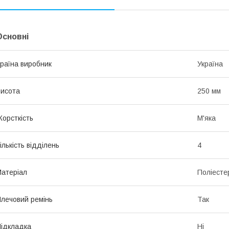
Основні
раїна виробник
Україна
исота
250 мм
орсткість
М'яка
ількість відділень
4
атеріал
Поліесте
лечовий ремінь
Так
ідкладка
Ні