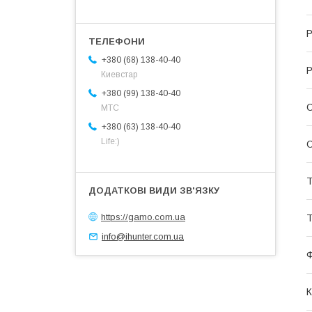
Р
+380 (68) 138-40-40
Р
Киевстар
+380 (99) 138-40-40
МТС
+380 (63) 138-40-40
Life:)
С
Т
https://gamo.com.ua
Т
info@ihunter.com.ua
К