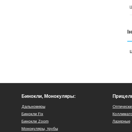
І
Ц
Бинокли, Монокуляры:
Прицел
Дальномеры
Оптически
Бинокли Fix
Коллимат
Бинокли Zoom
Лазерные
Монокуляры, трубы