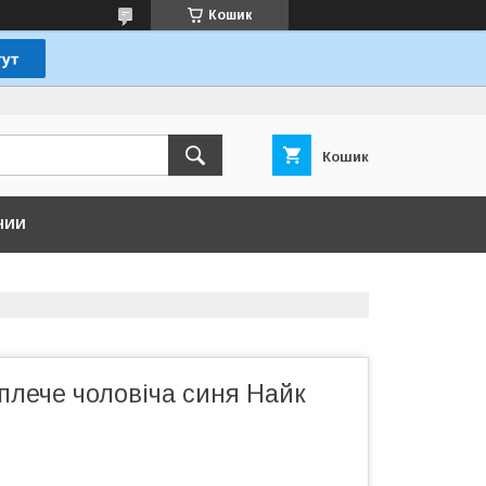
Кошик
Кошик
НИИ
плече чоловіча синя Найк