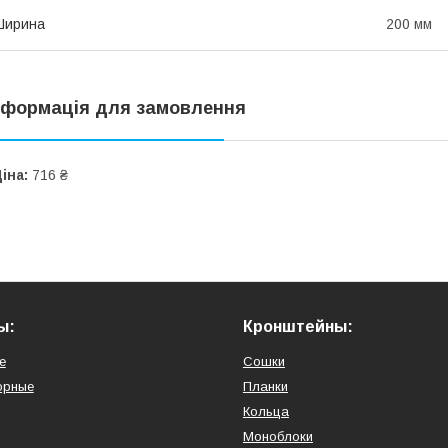
Ширина
200 мм
нформація для замовлення
іна:
716 ₴
ы:
Кронштейны:
е
Сошки
орные
Планки
Кольца
Моноблоки