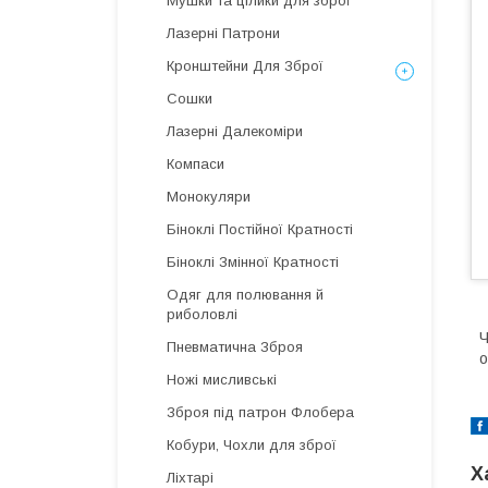
Мушки та цілики для зброї
Лазерні Патрони
Кронштейни Для Зброї
Сошки
Лазерні Далекоміри
Компаси
Монокуляри
Біноклі Постійної Кратності
Біноклі Змінної Кратності
Одяг для полювання й
риболовлі
Ч
Пневматична Зброя
о
Ножі мисливські
Зброя під патрон Флобера
Кобури, Чохли для зброї
Х
Ліхтарі