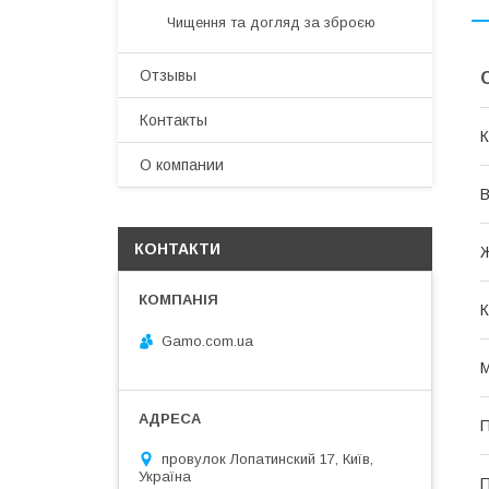
Чищення та догляд за зброєю
Отзывы
Контакты
К
О компании
В
КОНТАКТИ
Ж
К
Gamo.com.ua
М
П
провулок Лопатинский 17, Київ,
Україна
П