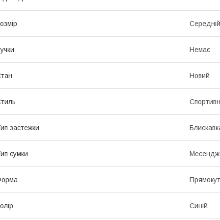
озмір
Середні
учки
Немає
Стан
Новий
тиль
Спортив
ип застежки
Блискавк
ип сумки
Месендж
Форма
Прямоку
олір
Синій