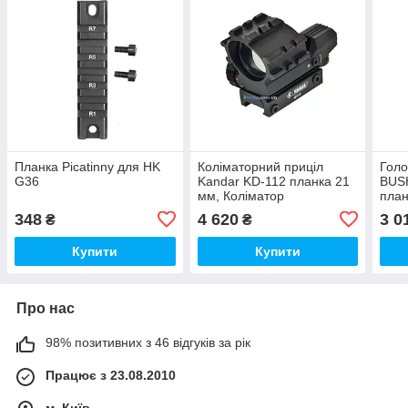
Планка Picatinny для HK
Коліматорний приціл
Голо
G36
Kandar KD-112 планка 21
BUS
мм, Коліматор
план
Weav
348
4 620
3 0
₴
₴
Колі
Купити
Купити
Про нас
98% позитивних з 46 відгуків за рік
Працює з 23.08.2010
м. Київ