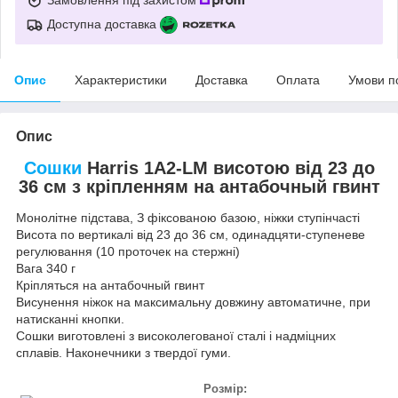
Доступна доставка
Опис
Характеристики
Доставка
Оплата
Умови п
Опис
Сошки
Harris 1A2-LM висотою від 23 до
36 см з кріпленням на антабочный гвинт
Монолітне підстава, З фіксованою базою, ніжки ступінчасті
Висота по вертикалі від 23 до 36 см, одинадцяти-ступеневе
регулювання (10 проточек на стержні)
Вага 340 г
Кріпляться на антабочный гвинт
Висунення ніжок на максимальну довжину автоматичне, при
натисканні кнопки.
Сошки виготовлені з високолегованої сталі і надміцних
сплавів. Наконечники з твердої гуми.
Розмір: