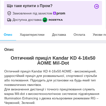
Що таке купити з Пром?
Замовлення під захистом
Доступна доставка
Опис
Характеристики
Доставка
Оплата
Умови п
Опис
Оптичний приціл Kandar KD 4-16x50
AOME Mil-Dot
Оптичний приціл Kandar KD 4-16x50 AOME - високоміцний,
ударостійкий приціл для розважальної, спортивної стрільби
або полювання. Підходить для установки на будь-який тип
пневматичних гвинтівок.
Для визначення дистанції і точного прицілювання служить
марка Mil-dot з високотехнологічною системою підсвічування
Illumination Enhancing з двома кольоровими режимами RG –
Червоний, Зелений.