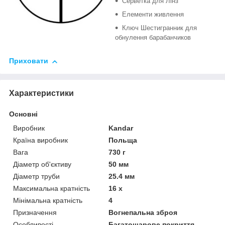
Серветка для Лінз
Елементи живлення
Ключ Шестигранник для
обнулення барабанчиков
Приховати
Характеристики
Основні
Виробник
Kandar
Країна виробник
Польща
Вага
730 г
Діаметр об'єктиву
50 мм
Діаметр труби
25.4 мм
Максимальна кратність
16 х
Мінімальна кратність
4
Призначення
Вогнепальна зброя
Особливості
Багатошарове покриття