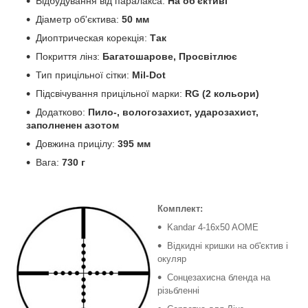
Відбудування від паралакса:
На об'єктиві
Діаметр об'єктива:
50 мм
Диоптрическая корекція:
Так
Покриття лінз:
Багатошарове, Просвітлює
Тип прицільної сітки:
Mil-Dot
Підсвічування прицільної марки:
RG (2 кольори)
Додатково:
Пило-, вологозахист, ударозахист,
заполненен азотом
Довжина прицілу:
395 мм
Вага:
730 г
Комплект:
Kandar 4-16x50 AOME
Відкидні кришки на об'єктив і
окуляр
Сонцезахисна бленда на
різьбленні