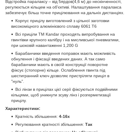
Відстройка паралаксу – від 5ярдов(4,6 м) до нескінченності,
регулюється кільцем на об'єктиві. Налаштування паралакса
забезпечує більш точне прицілювання на дальніх дистанціях.
Корпус прицілу виготовлений з цільної заготовки
високоміцного алюмінієвого сплаву 6061 Т6
Всі приціли ТМ Kandar проходять випробування на
гвинтівки крупного калібру і на мисливської пневматики,
при шоковій навантаженні 1,200 G
Барабанчики введення поправок мають можливість
обнулення і фіксації введених даних. А так само
барабанчики мають в своїй конструкції поворотне
фіксує (стопорне) кільце. Ослаблення гвинта під
шестигранний ключ дозволяє пристріляти приціл в
"нуль".
Всі лінзи в прицілах цієї серії фіксуються подвійними
кільцями, щоб уникнути зсуву лінз і розгерметизації
прицілу.
Характеристики:
Кратність збільшення:
4-16x
Регулювання кратності збільшення:
Так