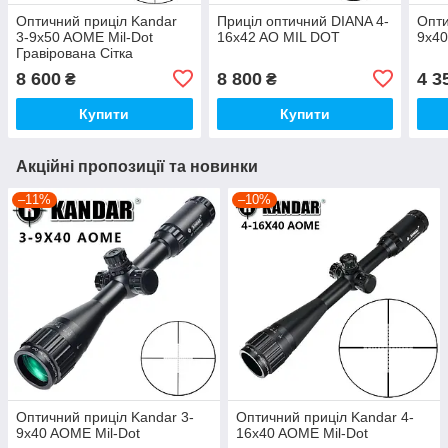
Оптичний приціл Kandar
Приціл оптичний DIANA 4-
Опти
3-9x50 AOME Mil-Dot
16x42 AO MIL DOT
9x40
Гравірована Сітка
8 600
8 800
4 3
₴
₴
Купити
Купити
Акційні пропозиції та новинки
–11%
–10%
Оптичний приціл Kandar 3-
Оптичний приціл Kandar 4-
9x40 AOME Mil-Dot
16x40 AOME Mil-Dot