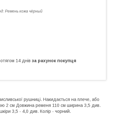
од:
Ремень кожа чёрный
ротягом 14 днів
за рахунок покупця
сливської рушниці. Накидається на плече, або
ною 2 см Довжина ременя 110 см ширина 3,5 див.
іри 3,5 - 4,0 див. Колір - чорний.