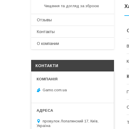
Х
Чищення та догляд за зброєю
Отзывы
Контакты
О компании
В
К
КОНТАКТИ
Gamo.com.ua
П
провулок Лопатинский 17, Київ,
Т
Україна