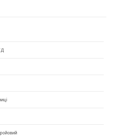
ТД
иці
бройовий