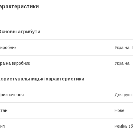
арактеристики
Основні атрибути
иробник
Україна 
раїна виробник
Україна
Користувальницькі характеристики
ризначення
Для рушн
Стан
Нове
ип
Ремінь з