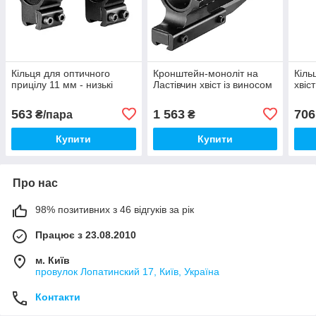
Кільця для оптичного
Кронштейн-моноліт на
Кіль
прицілу 11 мм - низькі
Ластівчин хвіст із виносом
хвіст
563
1 563
706
₴/пара
₴
Купити
Купити
Про нас
98% позитивних з 46 відгуків за рік
Працює з 23.08.2010
м. Київ
провулок Лопатинский 17, Київ, Україна
Контакти