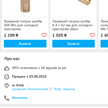
Лазерний патрон калібр
Лазерний патрон калібр
Лазе
308 Win для холодної
9,3 × 62 мм для холодної
холо
пристрілки
пристрілки зброї
Win
1 199
1 025
1 4
₴
₴
Купити
Купити
Про нас
98% позитивних з 46 відгуків за рік
Працює з 23.08.2010
м. Київ
провулок Лопатинский 17, Київ, Україна
Контакти