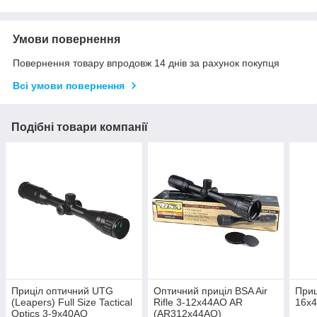
Умови повернення
Повернення товару впродовж 14 днів за рахунок покупця
Всі умови повернення
Подібні товари компанії
Приціл оптичний UTG
Оптичний приціл BSA Air
Приц
(Leapers) Full Size Tactical
Rifle 3-12x44AO AR
16x4
Optics 3-9x40AO
(AR312x44AO)