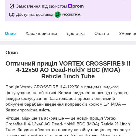
Замовлення під захистом
Доступна доставка
Опис
Характеристики
Доставка
Оплата
Умови п
Опис
Оптичний приціл VORTEX CROSSFIRE® II
4-12x50 AO Dead-Hold® BDC (MOA)
Reticle 1inch Tube
Приціл Vortex CROSSFIRE II 4-12X50 з кільцем швидкого
фокусування на об'єктиві. Велике видалення ока від окуляра,
швидке фокусування, багатошарові просвітлені лінзи й
обнулені барабани введення поправок із кроком 1/4 MOA —
безкомпромісна якість.
Чіткіше, міцніше та яскравіше — це новий приціл Vortex
Crossfire II 4-12x40 AO Dead-Hold® BDC (MOA) Reticle ⁇ 1inch
Tube. Завдяки абсолютно новому дизайну приціл перевершує
всі експлуатаційні стандарти в цій ціновій групі. Яскраве та