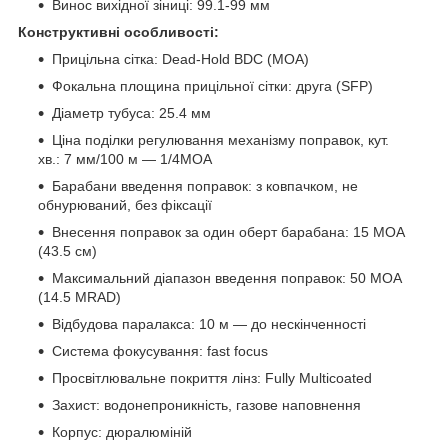
Винос вихідної зіниці: 99.1-99 мм
Конструктивні особливості:
Прицільна сітка: Dead-Hold BDC (MOA)
Фокальна площина прицільної сітки: друга (SFP)
Діаметр тубуса: 25.4 мм
Ціна поділки регулювання механізму поправок, кут.
хв.: 7 мм/100 м — 1/4MOA
Барабани введення поправок: з ковпачком, не
обнурюваний, без фіксації
Внесення поправок за один оберт барабана: 15 MOA
(43.5 см)
Максимальний діапазон введення поправок: 50 MOA
(14.5 MRAD)
Відбудова паралакса: 10 м — до нескінченності
Система фокусування: fast focus
Просвітлювальне покриття лінз: Fully Multicoated
Захист: водонепроникність, газове наповнення
Корпус: дюралюміній