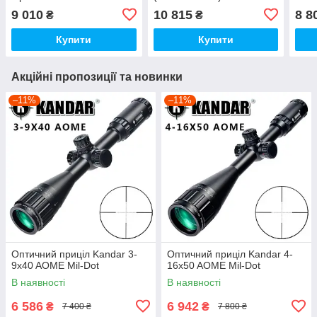
9 010
10 815
8 8
₴
₴
Купити
Купити
Акційні пропозиції та новинки
–11%
–11%
Оптичний приціл Kandar 3-
Оптичний приціл Kandar 4-
9x40 AOME Mil-Dot
16x50 AOME Mil-Dot
В наявності
В наявності
6 586
6 942
₴
₴
7 400 ₴
7 800 ₴