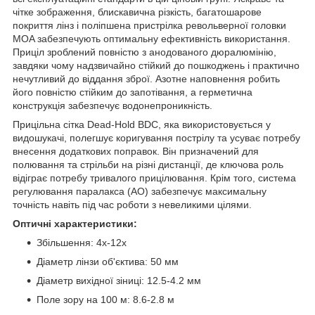
чітке зображення, блискавична різкість, багатошарове
покриття лінз і поліпшена пристрілка револьверної головки
MOA забезпечують оптимальну ефективність використання.
Приціл зроблений повністю з анодованого дюралюмінію,
завдяки чому надзвичайно стійкий до пошкоджень і практично
нечутливий до віддання зброї. Азотне наповнення робить
його повністю стійким до запотівання, а герметична
конструкція забезпечує водонепроникність.
Прицільна сітка Dead-Hold BDC, яка використовується у
видошукачі, полегшує коригування пострілу та усуває потребу
внесення додаткових поправок. Він призначений для
полювання та стрільби на різні дистанції, де ключова роль
відіграє потребу тривалого прицілювання. Крім того, система
регулювання паралакса (AO) забезпечує максимальну
точність навіть під час роботи з невеликими цілями.
Оптичні характеристики:
Збільшення: 4х-12х
Діаметр лінзи об'єктива: 50 мм
Діаметр вихідної зіниці: 12.5-4.2 мм
Поле зору на 100 м: 8.6-2.8 м