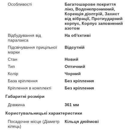
Особливості
Багатошарове покриття
лінз, Водонепроникний,
Корекція діоптрій, Захист
від вібрації, Протиударний
корпус, Корпус заповнений
азотом
Відбудування від
На об'єктиві
паралакса
Підсвічування прицільної
Відсутній
марки
Стан
Новий
Тип
Оптичний
Колір
Чорний
База кріплення
Без кріплення
Кріплення в комплекті
Без кріплення
Габаритні розміри
Довжина
361 мм
Користувальницькі характеристики
Посадочне місце (Діаметр
Кільця дюймові
кілець)