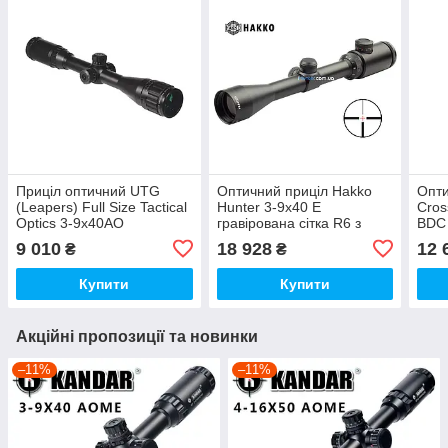
Приціл оптичний UTG
Оптичний приціл Hakko
Опт
(Leapers) Full Size Tactical
Hunter 3-9x40 Е
Cros
Optics 3-9x40AO
гравірована сітка R6 з
BDC
підсвічуванням
9 010
18 928
12 
₴
₴
Купити
Купити
Акційні пропозиції та новинки
–11%
–11%