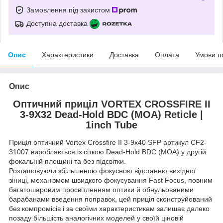
Замовлення під захистом
Доступна доставка
Опис
Характеристики
Доставка
Оплата
Умови п
Опис
Оптичний приціл VORTEX CROSSFIRE II
3-9X32 Dead-Hold BDC (MOA) Reticle |
1inch Tube
Приціл оптичний Vortex Crossfire II 3-9x40 SFP артикул CF2-
31007 виробляється із сіткою Dead-Hold BDC (MOA) у другій
фокальній площині та без підсвітки.
Розташовуючи збільшеною фокусною відстанню вихідної
зіниці, механізмом швидкого фокусування Fast Focus, повним
багатошаровим просвітленням оптики й обнульованими
барабанами введення поправок, цей приціл сконструйований
без компромісів і за своїми характеристикам залишає далеко
позаду більшість аналогічних моделей у своїй ціновій