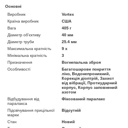
Основні
Виробник
Vortex
Країна виробник
США
Вага
405 г
Діаметр об'єктиву
40 мм
Діаметр труби
25.4 мм
Максимальна кратність
9 х
Мінімальна кратність
3
Призначення
Вогнепальна зброя
Особливості
Багатошарове покриття
лінз, Водонепроникний,
Корекція діоптрій, Захист
від вібрації, Протиударний
корпус, Корпус заповнений
азотом
Відбудування від
Фіксований паралакс
паралакса
Підсвічування прицільної
Відсутній
марки
Стан
Новий