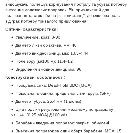
видошукачі, полегшує коригування пострілу та усуває потребу
внесення додаткових поправок. Він призначений для
полювання та стрільби на різні дистанції, де ключова роль
відіграє потребу тривалого прицілювання.
Оптичні характеристики:
Увеличение, крат: 3-9x
Діаметр лінзи об'єктива, мм: 40
Діаметр вихідної зіниці, мм: 13.3-4.44
Поле зору (м/100 м): 11.4-4.2
Видалення вихідної зіниці, мм: 96
Конструктивні особливості:
Прицільна сітка: Dead-Hold BDC (MOA)
Фокальна площина прицільної сітки: друга (SFP)
Діаметр тубуса: 25.4 мм (1 дюйм)
Ціна поділки регулювання механізму поправок, кут.
хв. 1/4" (0.25 MOA)@100 yds
Барабани введення поправок: закриті, обнулені
Внесення поправок за один оберт барабана, МОА: 15