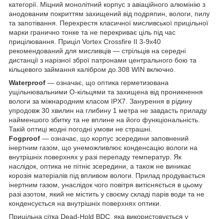
категорії. Міцний монолітний корпус з авіаційного алюмінію з
анодованим покриттям захищений від подряпин, вологи, пилу
та запотівання. Перехрестя класичної мисливської прицільної
марки гранично тонке та не перекриває ціль під час
прицілювання. Приціл Vortex Crossfire II 3-9x40
рекомендований для мисливців — стрільців на середні
дистанції з нарізної зброї патронами центрального бою та
кільцевого займання калібром до.308 WIN включно.
Waterproof
— означає, що оптика герметизована
ущільнювальними О-кільцями та захищена від проникнення
вологи за міжнародним класом IPX7. Занурення в рідину
упродовж 30 хвилин на глибину 1 метра не завдасть приладу
найменшого збитку та не вплине на його функціональність.
Такій оптиці жодні погодні умови не страшні.
Fogproof
— означає, що корпус зсередини заповнений
інертним газом, що унеможливлює конденсацію вологи на
внутрішніх поверхнях у разі перепаду температур. Як
наслідок, оптика не пітніє зсередини, а також не виникає
корозія матеріалів під впливом вологи. Прилад продувається
інертним газом, унаслідок чого повітря витісняється в цьому
разі азотом, який не містить у своєму складі парів води та не
конденсується на внутрішніх поверхнях оптики.
Прицільна сітка Dead-Hold BDC, яка використовується у