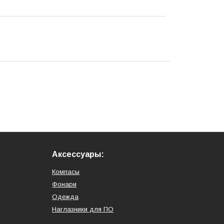
Аксессуары:
Компасы
Фонари
Одежда
Наглазники для ПО