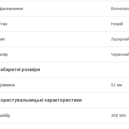
ризначення
Вогнепал
Стан
Новий
ип
Лазерний
олір
Червони
Габаритні розміри
Довжина
51 мм
Користувальницькі характеристики
алібр
308 Win