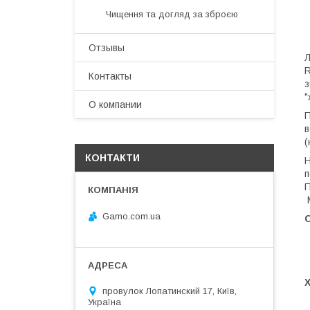
Чищення та догляд за зброєю
Отзывы
Л
R
Контакты
з
"
О компании
П
в
(
КОНТАКТИ
Н
п
П
М
Gamo.com.ua
С
провулок Лопатинский 17, Київ,
Україна