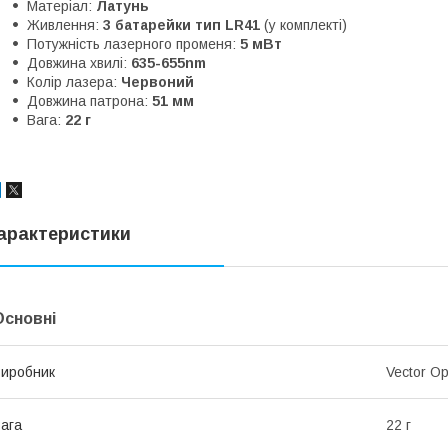
Матеріал:
Латунь
Живлення:
3 батарейки тип LR41
(у комплекті)
Потужність лазерного променя:
5 мВт
Довжина хвилі:
635-655nm
Колір лазера:
Червоний
Довжина патрона:
51 мм
Вага:
22 г
арактеристики
Основні
иробник
Vector Op
ага
22 г