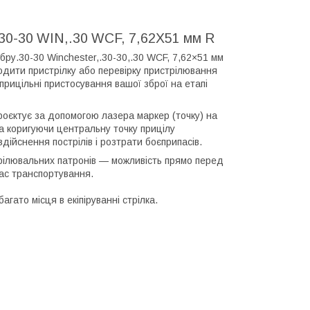
.30-30 WIN,.30 WCF, 7,62X51 мм R
бру.30-30 Winchester,.30-30,.30 WCF, 7,62×51 мм
одити пристрілку або перевірку пристрілювання
прицільні пристосування вашої зброї на етапі
роєктує за допомогою лазера маркер (точку) на
а коригуючи центральну точку прицілу
здійснення пострілів і розтрати боєприпасів.
рілювальних патронів — можливість прямо перед
час транспортування.
гато місця в екіпіруванні стрілка.