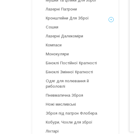
Мушки та цілики для зброї
Лазерні Патрони
Кронштейни Для Зброї
Сошки
Лазерні Далекоміри
Компаси
Монокуляри
Біноклі Постійної Кратності
Біноклі Змінної Кратності
Одяг для полювання й
риболовлі
Пневматична Зброя
Ножі мисливські
Зброя під патрон Флобера
Кобури, Чохли для зброї
Ліхтарі