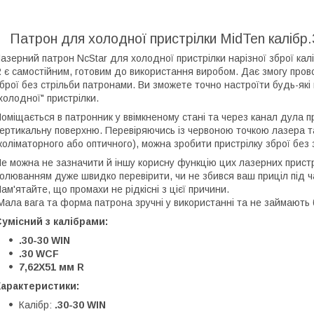
Патрон для холодної пристрілки MidTen калібр
азерний патрон NcStar для холодної пристрілки нарізної зброї калі
 є самостійним, готовим до використання виробом. Дає змогу пров
брої без стрільби патронами. Ви зможете точно настроїти будь-які 
холодної" пристрілки.
оміщається в патронник у ввімкненому стані та через канал дула п
ертикальну поверхню. Перевіряючись із червоною точкою лазера т
коліматорного або оптичного), можна зробити пристрілку зброї без 
е можна не зазначити й іншу корисну функцію цих лазерних прист
олюванням дуже швидко перевірити, чи не збився ваш приціл під 
ам'ятайте, що промахи не рідкісні з цієї причини.
ала вага та форма патрона зручні у використанні та не займають ба
умісний з калібрами:
.30-30 WIN
.30 WCF
7,62X51 мм R
Характеристики:
Калібр:
.30-30 WIN