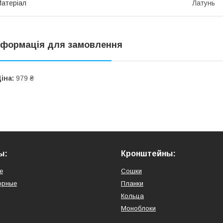
атеріал
Латунь
нформація для замовлення
іна:
979 ₴
ы:
Кронштейны:
е
Сошки
орные
Планки
Кольца
Моноблоки