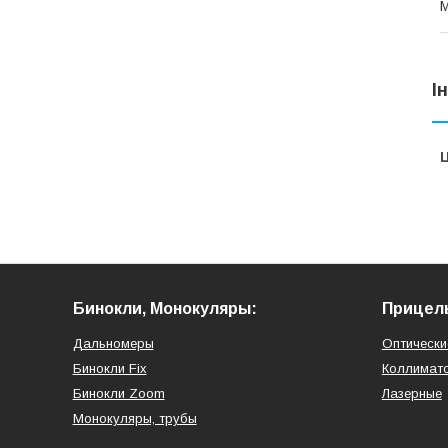
М
І
Ц
Бинокли, Монокуляры:
Прицел
Дальномеры
Оптически
Бинокли Fix
Коллимат
Бинокли Zoom
Лазерные
Монокуляры, трубы