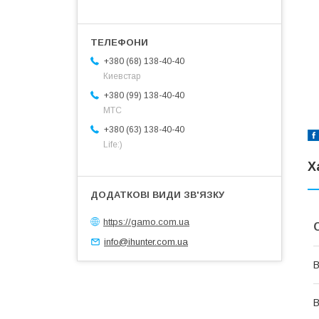
+380 (68) 138-40-40
Киевстар
+380 (99) 138-40-40
МТС
+380 (63) 138-40-40
Life:)
Х
https://gamo.com.ua
info@ihunter.com.ua
В
В