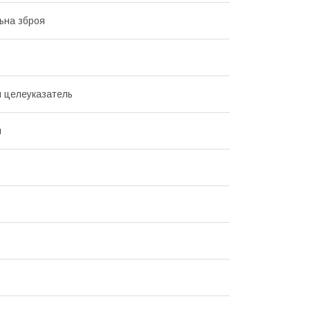
ьна зброя
 целеуказатель
й