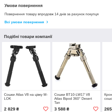
Умови повернення
Повернення товару впродовж 14 днів за рахунок покупця
Всі умови повернення
Подібні товари компанії
Сошки Atlas V8 на цівку M-
Сошки BT10-LW17 V8
Крон
LOK
Atlas Bipod 360° Desert
сош
Tan
2 829
3 588
265
₴
₴