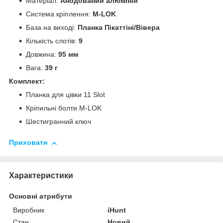
Матеріал:
Анодований алюміній
Система кріплення:
M-LOK
База на виході:
Планка Пікаттіні/Вівера
Кількість слотів:
9
Довжина:
95 мм
Вага:
39 г
Комплект:
Планка для цівки 11 Slot
Кріпильні болти M-LOK
Шестигранний ключ
Приховати
Характеристики
Основні атрибути
Виробник
iHunt
Стан
Новий