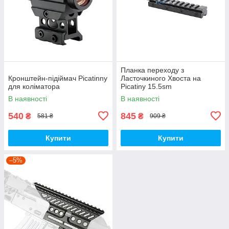
Планка переходу з
Кронштейн-підіймач Picatinny
Ласточкиного Хвоста на
для коліматора
Picatiny 15.5sm
В наявності
В наявності
540
845
₴
₴
581 ₴
909 ₴
Купити
Купити
–5%