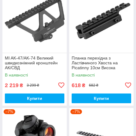
MI AK-47/AK-74 Великий
Планка перехідна з
швидкознімний кронштейн
Ластівчиного Хвоста на
АК/СВД
Picatinny 10см Висока
В наявності
В наявності
2 219
618
₴
₴
3 299 ₴
682 ₴
Купити
Купити
–7%
–7%