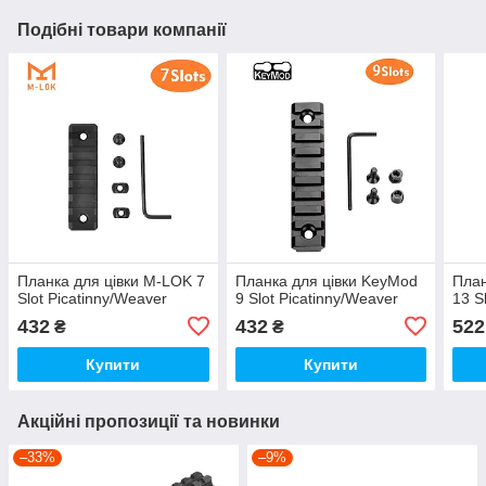
Подібні товари компанії
Планка для цівки M-LOK 7
Планка для цівки KeyMod
План
Slot Picatinny/Weaver
9 Slot Picatinny/Weaver
13 S
432
432
522
₴
₴
Купити
Купити
Акційні пропозиції та новинки
–33%
–9%