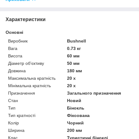
Характеристики
Основні
Виробник
Bushnell
Вага
0.73 кг
Висота
60 мм
Діаметр об'єктиву
50 мм
Довжина
180 мм
Максимальна кратність
20 х
Мінімальна кратність
20 х
Призначення
Загального призначення
Стан
Новий
Тип
Бінокль
Тип кратності
Фіксована
Колір
Чорний
Ширина
200 мм
Клас
Туристичні біноклі