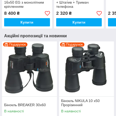
16x50 EG з монолітним
+ Штатив + Тримач
кріпленням
телефона
8 400
2 320
2 3
₴
₴
Купити
Купити
Акційні пропозиції та новинки
Подарунок
Подарунок
Бінокль NIKULA 10 x50
Бінокль BREAKER 30x60
Прорізинний
В наявності
В наявності