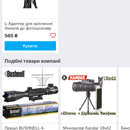
L-Адаптер для кріплення
бінокля до фотоштативу
565
₴
Купити
Подібні товари компанії
Приціл BUSHNELL 4-
Монокуляр Kandar 18x42
Бино