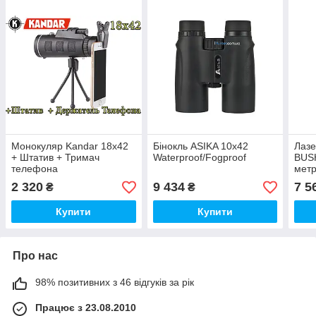
Монокуляр Kandar 18x42
Бінокль ASIKA 10x42
Лазе
+ Штатив + Тримач
Waterproof/Fogproof
BUS
телефона
метр
2 320
9 434
7 5
₴
₴
Купити
Купити
Про нас
98% позитивних з 46 відгуків за рік
Працює з 23.08.2010