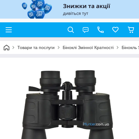
Товари та послуги
Біноклі Змінної Кратності
Бінокль