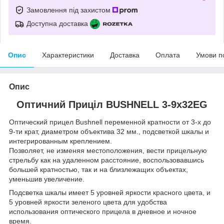
Замовлення під захистом
Доступна доставка
Опис
Характеристики
Доставка
Оплата
Умови п
Опис
Оптичний Приціл BUSHNELL 3-9x32EG
Оптический прицел Bushnell переменной кратности от 3-х до
9-ти крат, диаметром объектива 32 мм., подсветкой шкалы и
интегрированным креплением.
Позволяет, не изменяя местоположения, вести прицельную
стрельбу как на удаленном расстояние, воспользовавшись
большей кратностью, так и на близлежащих объектах,
уменьшив увеличение.
Подсветка шкалы имеет 5 уровней яркости красного цвета, и
5 уровней яркости зеленого цвета для удобства
использования оптического прицела в дневное и ночное
время.