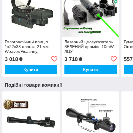
Голографічний приціл
Лазерний целеуказатель
Гумо
1x22x33 планка 21 мм
ЗЕЛЕНИЙ промінь 10mW
Опти
Weaver/Picatinny,
ЛЦУ
Коліматор
3 018
3 718
557
₴
₴
Купити
Купити
Подібні товари компанії