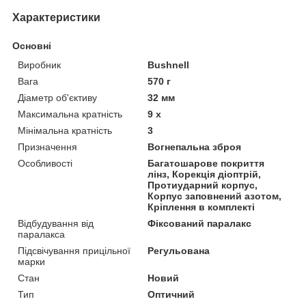
Характеристики
Основні
Виробник
Bushnell
Вага
570 г
Діаметр об'єктиву
32 мм
Максимальна кратність
9 х
Мінімальна кратність
3
Призначення
Вогнепальна зброя
Особливості
Багатошарове покриття
лінз, Корекція діоптрій,
Протиударний корпус,
Корпус заповнений азотом,
Кріплення в комплекті
Відбудування від
Фіксований паралакс
паралакса
Підсвічування прицільної
Регульована
марки
Стан
Новий
Тип
Оптичний