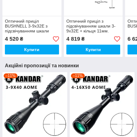
Оптичний приціл
Оптичний приціл з
Опти
BUSHNELL 3-9x32E з
підсвічуванням шкали 3-
BUS
підсвічуванням шкали
9x32E + кільця 11мм.
4 520
4 819
6 6
₴
₴
Купити
Купити
Акційні пропозиції та новинки
–11%
–11%