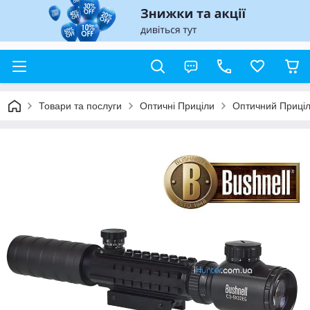
Товари та послуги
Оптичні Приціли
Оптичний Приціл