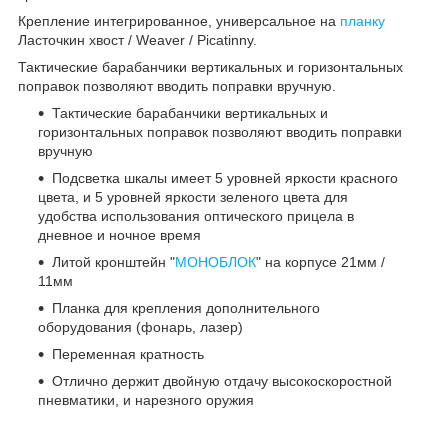
Крепление интегрированное, универсальное на
планку
Ласточкин хвост / Weaver / Picatinny.
Тактические барабанчики вертикальных и горизонтальных
поправок позволяют вводить поправки вручную.
Тактические барабанчики вертикальных и
горизонтальных поправок позволяют вводить поправки
вручную
Подсветка шкалы имеет 5 уровней яркости красного
цвета, и 5 уровней яркости зеленого цвета для
удобства использования оптического прицела в
дневное и ночное время
Литой кронштейн "
МОНОБЛОК
" на корпусе 21мм /
11мм
Планка для крепления дополнительного
оборудования (фонарь, лазер)
Переменная кратность
Отлично держит двойную отдачу высокоскоростной
пневматики, и нарезного оружия