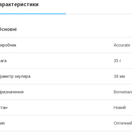
арактеристики
Основні
иробник
Accurate
ага
35 г
іаметр окуляра
38 мм
ризначення
Вогнепал
Стан
Новий
ип
Оптични