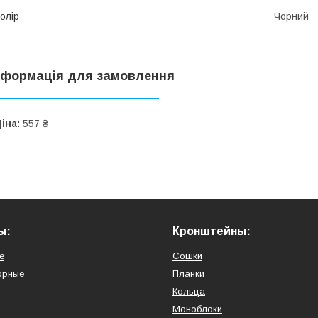
олір
Чорний
нформація для замовлення
іна:
557 ₴
ы:
Кронштейны:
е
Сошки
орные
Планки
Кольца
Моноблоки