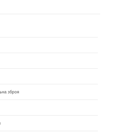
ьна зброя
й