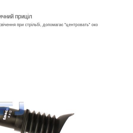
ичний приціл
вічення при стрільбі, допомагає "центровать" око