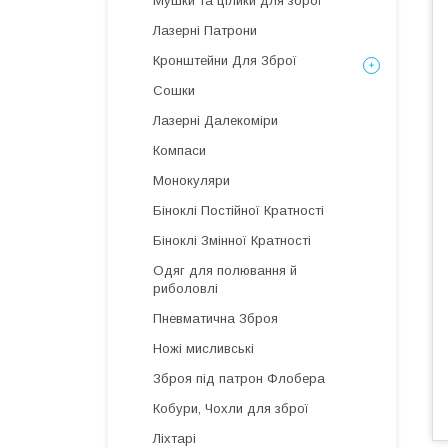
Мушки та цілики для зброї
Лазерні Патрони
Кронштейни Для Зброї
Сошки
Лазерні Далекоміри
Компаси
Монокуляри
Біноклі Постійної Кратності
Біноклі Змінної Кратності
Одяг для полювання й
риболовлі
Пневматична Зброя
Ножі мисливські
Зброя під патрон Флобера
Кобури, Чохли для зброї
Ліхтарі