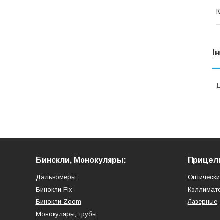
К
І
Ц
Бинокли, Монокуляры:
Прицел
Дальномеры
Оптически
Бинокли Fix
Коллимат
Бинокли Zoom
Лазерные
Монокуляры, трубы