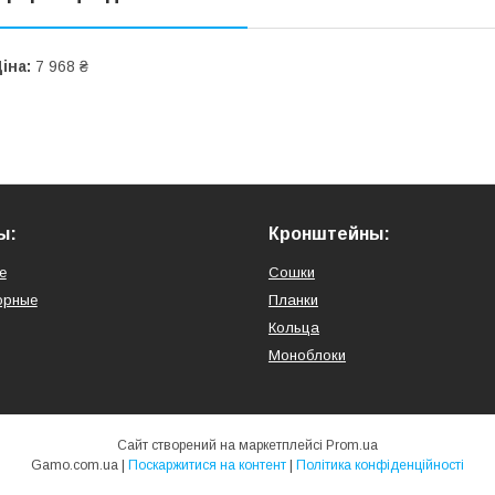
іна:
7 968 ₴
ы:
Кронштейны:
е
Сошки
орные
Планки
Кольца
Моноблоки
Сайт створений на маркетплейсі
Prom.ua
Gamo.com.ua |
Поскаржитися на контент
|
Політика конфіденційності