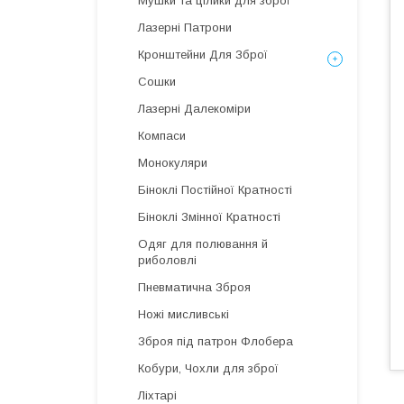
Мушки та цілики для зброї
Лазерні Патрони
Кронштейни Для Зброї
Сошки
Лазерні Далекоміри
Компаси
Монокуляри
Біноклі Постійної Кратності
Біноклі Змінної Кратності
Одяг для полювання й
риболовлі
Пневматична Зброя
Ножі мисливські
Зброя під патрон Флобера
Кобури, Чохли для зброї
Ліхтарі