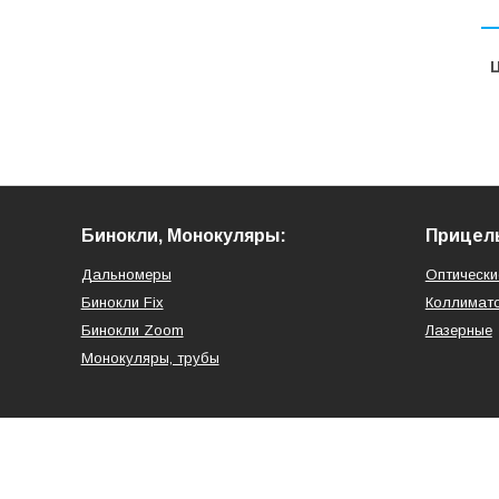
Ц
Бинокли, Монокуляры:
Прицел
Дальномеры
Оптически
Бинокли Fix
Коллимат
Бинокли Zoom
Лазерные
Монокуляры, трубы