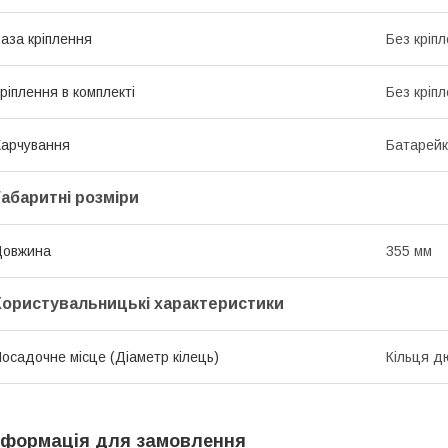
аза кріплення
Без кріп
ріплення в комплекті
Без кріп
арчування
Батарей
Габаритні розміри
Довжина
355 мм
Користувальницькі характеристики
осадочне місце (Діаметр кілець)
Кільця д
нформація для замовлення