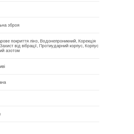
ьна зброя
рове покриття лінз, Водонепроникний, Корекція
 Захист від вібрації, Протиударний корпус, Корпус
ий азотом
иві
ана
й