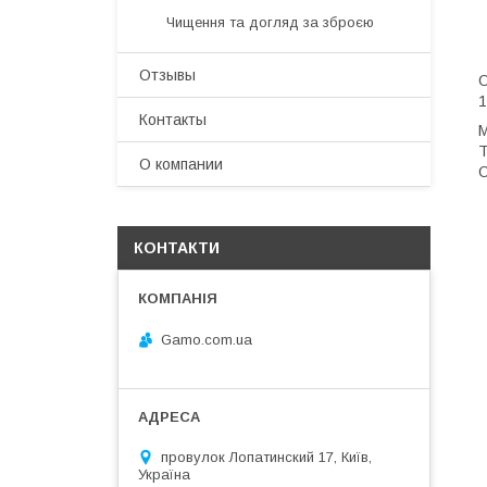
Чищення та догляд за зброєю
Отзывы
О
1
Контакты
М
Т
О компании
О
КОНТАКТИ
Gamo.com.ua
провулок Лопатинский 17, Київ,
Україна