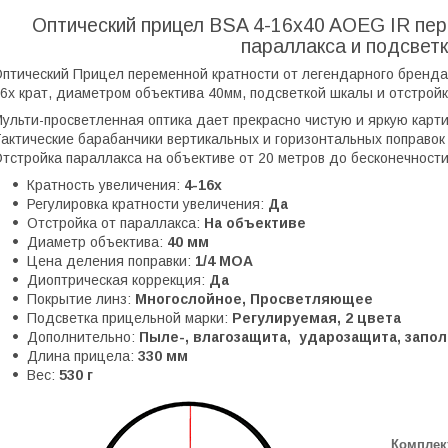
Оптический прицел BSA 4-16x40 AOEG IR пер
параллакса и подсвет
птический Прицел переменной кратности от легендарного бренда
6x крат, диаметром объектива 40мм, подсветкой шкалы и отстройк
ульти-просветленная оптика дает прекрасно чистую и яркую карт
актические барабанчики вертикальных и горизонтальных поправок
тстройка параллакса на объективе от 20 метров до бесконечности
Кратность увеличения:
4-16x
Регулировка кратности увеличения:
Да
Отстройка от параллакса:
На объективе
Диаметр объектива:
40 мм
Цена деления поправки:
1/4 MOA
Диоптрическая коррекция:
Да
Покрытие линз:
Многослойное, Просветляющее
Подсветка прицельной марки:
Регулируемая, 2 цвета
Дополнительно:
Пыле-, влагозащита, ударозащита, запо
Длина прицела:
330 мм
Вес:
530 г
Комплек