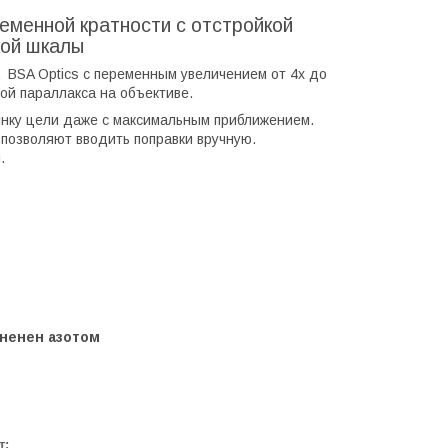
еменной кратности с отстройкой
кой шкалы
 BSA Optics с переменным увеличением от 4x до
ой параллакса на объективе.
инку цели даже с максимальным приближением.
 позволяют вводить поправки вручную.
.
лненен азотом
т: