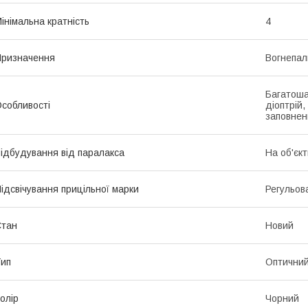
інімальна кратність
4
ризначення
Вогнепал
Багатоша
собливості
діоптрій,
заповнен
ідбудування від паралакса
На об'єкт
ідсвічування прицільної марки
Регульов
Стан
Новий
ип
Оптични
олір
Чорний