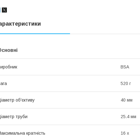
арактеристики
Основні
иробник
BSA
ага
520 г
іаметр об'єктиву
40 мм
іаметр труби
25.4 мм
аксимальна кратність
16 х