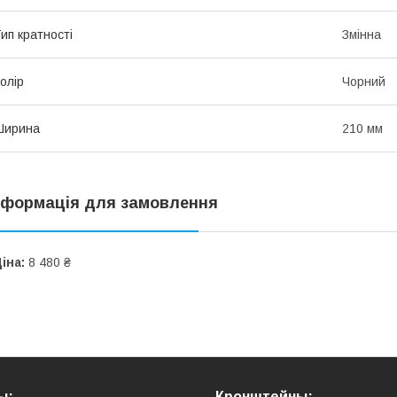
ип кратності
Змінна
олір
Чорний
Ширина
210 мм
нформація для замовлення
іна:
8 480 ₴
ы:
Кронштейны: