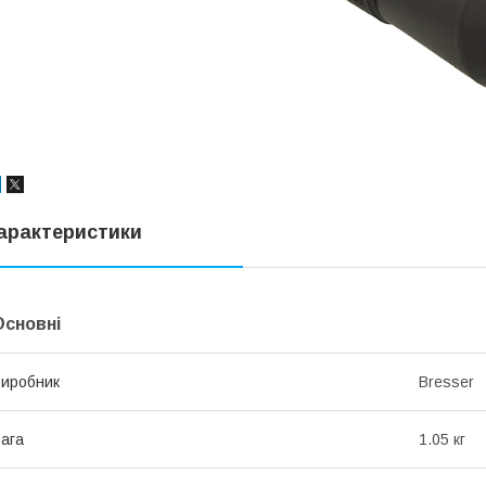
арактеристики
Основні
иробник
Bresser
ага
1.05 кг