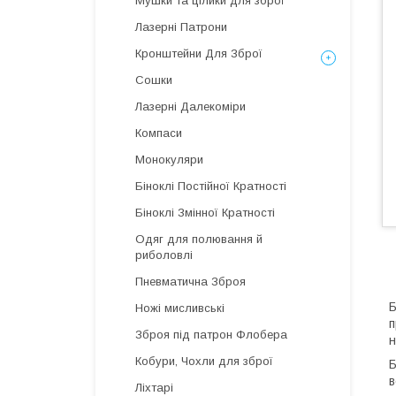
Мушки та цілики для зброї
Лазерні Патрони
Кронштейни Для Зброї
Сошки
Лазерні Далекоміри
Компаси
Монокуляри
Біноклі Постійної Кратності
Біноклі Змінної Кратності
Одяг для полювання й
риболовлі
Пневматична Зброя
Б
Ножі мисливські
п
Зброя під патрон Флобера
н
Кобури, Чохли для зброї
Б
в
Ліхтарі