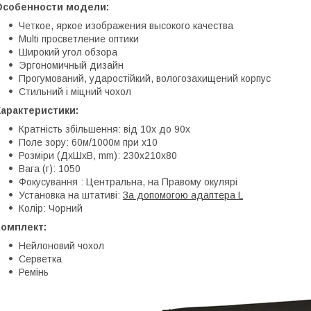
Особенности модели:
Четкое, яркое изображения высокого качества
Multi просветление оптики
Широкий угол обзора
Эргономичный дизайн
Прогумований, ударостійкий, вологозахищений корпус
Стильний і міцний чохол
Характеристики:
Кратність збільшення: від 10х до 90x
Поле зору: 60м/1000м при x10
Розміри (ДхШхВ, mm): 230х210х80
Вага (г): 1050
Фокусування : Центральна, на Правому окулярі
Установка на штативі:
За допомогою адаптера L
Колір: Чорний
Комплект:
Нейлоновий чохол
Серветка
Ремінь