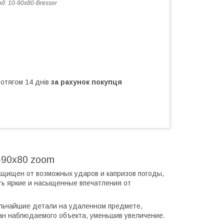
од:
10-90x80-Bresser
ротягом 14 днів
за рахунок покупця
0-90x80 zoom
Защищен от возможных ударов и капризов погоды,
ть яркие и насыщенные впечатления от
ельчайшие детали на удаленном предмете,
ан наблюдаемого объекта, уменьшив увеличение.