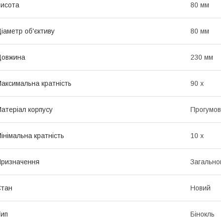
исота
80 мм
іаметр об'єктиву
80 мм
Довжина
230 мм
аксимальна кратність
90 х
атеріал корпусу
Прогумов
інімальна кратність
10 х
ризначення
Загально
Стан
Новий
ип
Бінокль